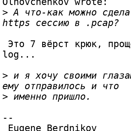
Olhovchenkov wrote:

>
 А что-как можно сдела
 Это 7 вёрст крюк, проще включить на сервере debug 
log...

>
 и я хочу своими глаза
>
-- 
