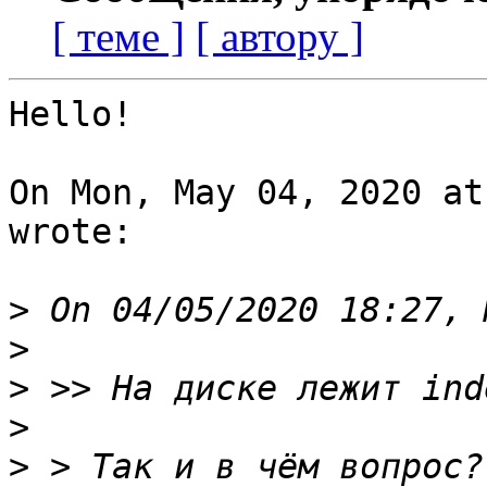
[ теме ]
[ автору ]
Hello!

On Mon, May 04, 2020 at
wrote:

>
>
>
>
>