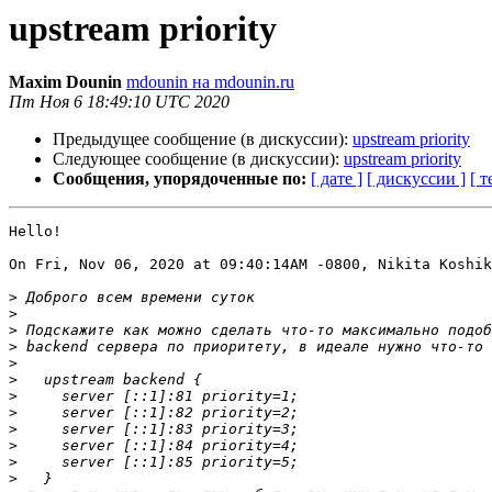
upstream priority
Maxim Dounin
mdounin на mdounin.ru
Пт Ноя 6 18:49:10 UTC 2020
Предыдущее сообщение (в дискуссии):
upstream priority
Следующее сообщение (в дискуссии):
upstream priority
Сообщения, упорядоченные по:
[ дате ]
[ дискуссии ]
[ т
Hello!

On Fri, Nov 06, 2020 at 09:40:14AM -0800, Nikita Koshik
>
>
>
>
>
>
>
>
>
>
>
>