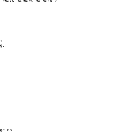
т 

g.:

 

ge по 
