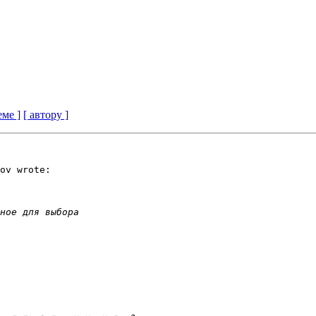
еме ]
[ автору ]
ov wrote:
