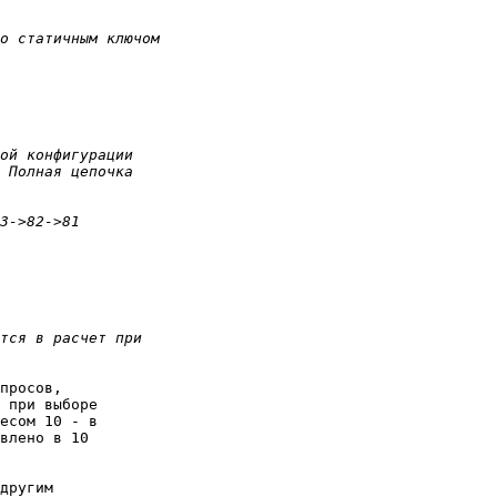
просов, 

 при выборе 

есом 10 - в 

влено в 10 

другим 
