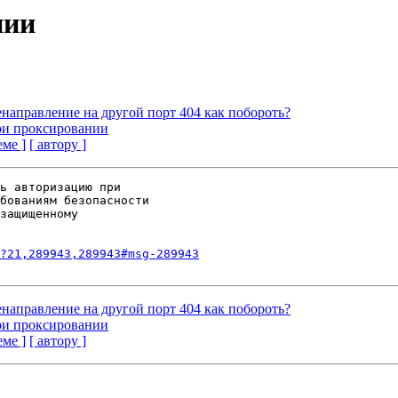
нии
ренаправление на другой порт 404 как побороть?
ри проксировании
еме ]
[ автору ]
ь авторизацию при

бованиям безопасности

защищенному

?21,289943,289943#msg-289943
ренаправление на другой порт 404 как побороть?
ри проксировании
еме ]
[ автору ]