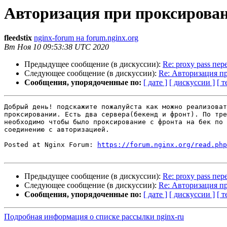
Авторизация при проксирова
fleedstix
nginx-forum на forum.nginx.org
Вт Ноя 10 09:53:38 UTC 2020
Предыдущее сообщение (в дискуссии):
Re: proxy pass пе
Следующее сообщение (в дискуссии):
Re: Авторизация п
Сообщения, упорядоченные по:
[ дате ]
[ дискуссии ]
[ т
Добрый день! подскажите пожалуйста как можно реализоват
проксировании. Есть два сервера(бекенд и фронт). По тре
необходимо чтобы было проксирование с фронта на бек по 
соединению с авторизацией.

Posted at Nginx Forum: 
https://forum.nginx.org/read.php
Предыдущее сообщение (в дискуссии):
Re: proxy pass пе
Следующее сообщение (в дискуссии):
Re: Авторизация п
Сообщения, упорядоченные по:
[ дате ]
[ дискуссии ]
[ т
Подробная информация о списке рассылки nginx-ru