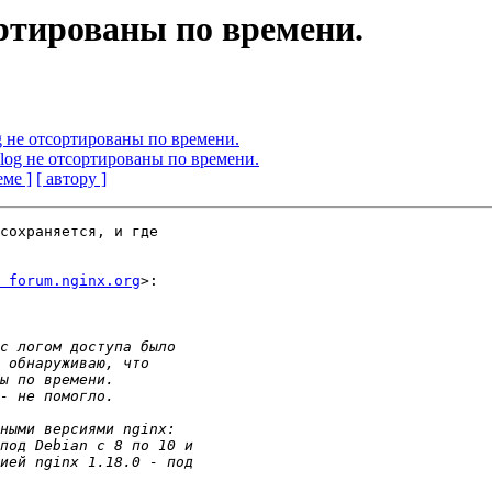
сортированы по времени.
og не отсортированы по времени.
s.log не отсортированы по времени.
еме ]
[ автору ]
сохраняется, и где

 forum.nginx.org
>:
