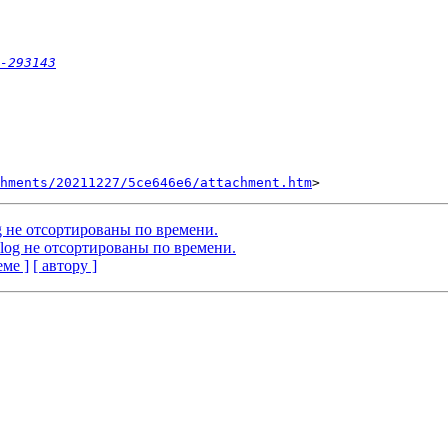
-293143
chments/20211227/5ce646e6/attachment.htm
og не отсортированы по времени.
s.log не отсортированы по времени.
еме ]
[ автору ]