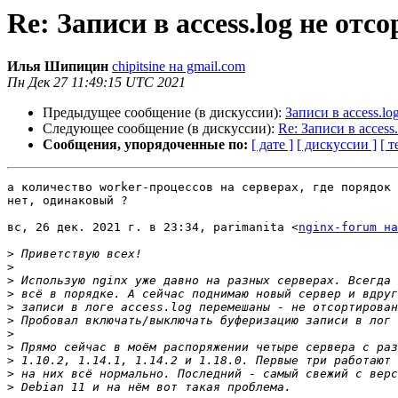
Re: Записи в access.log не от
Илья Шипицин
chipitsine на gmail.com
Пн Дек 27 11:49:15 UTC 2021
Предыдущее сообщение (в дискуссии):
Записи в access.l
Следующее сообщение (в дискуссии):
Re: Записи в acces
Сообщения, упорядоченные по:
[ дате ]
[ дискуссии ]
[ т
а количество worker-процессов на серверах, где порядок 
нет, одинаковый ?

вс, 26 дек. 2021 г. в 23:34, parimanita <
nginx-forum на
>
>
>
>
>
>
>
>
>
>
>