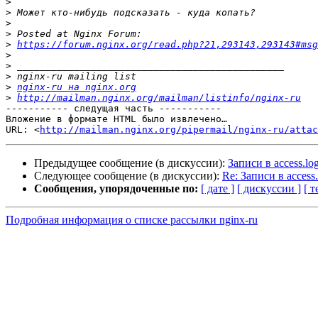
>
>
>
>
>
https://forum.nginx.org/read.php?21,293143,293143#msg
>
>
>
>
nginx-ru на nginx.org
>
http://mailman.nginx.org/mailman/listinfo/nginx-ru
----------- следущая часть -----------

Вложение в формате HTML было извлечено…

URL: <
http://mailman.nginx.org/pipermail/nginx-ru/atta
Предыдущее сообщение (в дискуссии):
Записи в access.l
Следующее сообщение (в дискуссии):
Re: Записи в acces
Сообщения, упорядоченные по:
[ дате ]
[ дискуссии ]
[ т
Подробная информация о списке рассылки nginx-ru