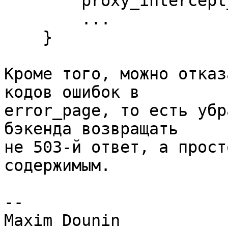
        proxy_intercept_errors off;

        ...

    }

Кроме того, можно отказ
кодов ошибок в 

error_page, то есть убр
бэкенда возвращать 

не 503-й ответ, а прост
содержимым.

-- 
