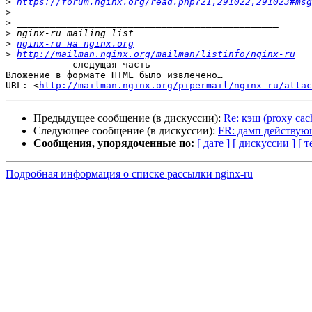
>
https://forum.nginx.org/read.php?21,291022,291023#msg
>
>
>
>
nginx-ru на nginx.org
>
http://mailman.nginx.org/mailman/listinfo/nginx-ru
----------- следущая часть -----------

Вложение в формате HTML было извлечено…

URL: <
http://mailman.nginx.org/pipermail/nginx-ru/atta
Предыдущее сообщение (в дискуссии):
Re: кэш (proxy cach
Следующее сообщение (в дискуссии):
FR: дамп действую
Сообщения, упорядоченные по:
[ дате ]
[ дискуссии ]
[ т
Подробная информация о списке рассылки nginx-ru