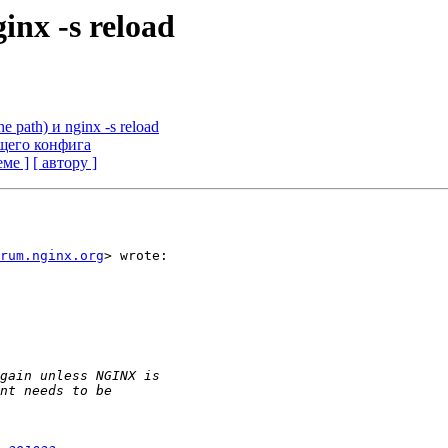
inx -s reload
e path) и nginx -s reload
щего конфига
еме ]
[ автору ]
rum.nginx.org
> wrote:
