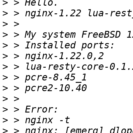
>
>
>
>
>
>
>
>
>
>
>
>
>