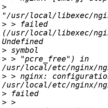
>
>
 > failed 
(/usr/local/libexec/ngi
>
>
 > "pcre_free") in 
>
 > nginx: configuratio
>
>