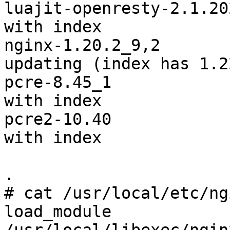
luajit-openresty-2.1.20
with index

nginx-1.20.2_9,2       
updating (index has 1.2
pcre-8.45_1            
with index

pcre2-10.40            
with index

.

# cat /usr/local/etc/ng
load_module 