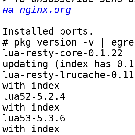
на nginx.org
Installed ports.

# pkg version -v | egre
lua-resty-core-0.1.22  
updating (index has 0.1.
lua-resty-lrucache-0.11
with index

lua52-5.2.4            
with index

lua53-5.3.6            
with index
