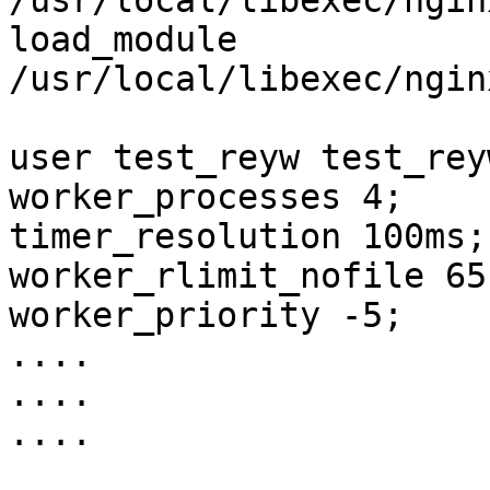
/usr/local/libexec/ngin
load_module 
/usr/local/libexec/ngin
user test_reyw test_reyw
worker_processes 4;

timer_resolution 100ms;

worker_rlimit_nofile 651
worker_priority -5;

....

....

....
