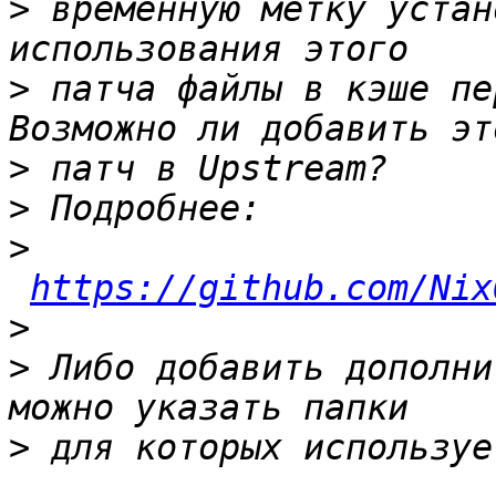
>
 временную метку устан
>
 патча файлы в кэше пе
>
>
>
https://github.com/Nix
>
>
 Либо добавить дополни
>