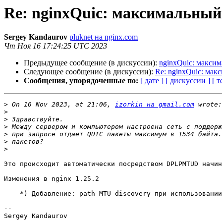
Re: nginxQuic: максимальны
Sergey Kandaurov
pluknet на nginx.com
Чт Ноя 16 17:24:25 UTC 2023
Предыдущее сообщение (в дискуссии):
nginxQuic: макси
Следующее сообщение (в дискуссии):
Re: nginxQuic: ма
Сообщения, упорядоченные по:
[ дате ]
[ дискуссии ]
[ т
>
 On 16 Nov 2023, at 21:06, 
izorkin на gmail.com
>
>
>
>
>
>
Это происходит автоматически посредством DPLPMTUD начин
Изменения в nginx 1.25.2                               
    *) Добавление: path MTU discovery при использовании HTTP/3.

-- 

Sergey Kandaurov
