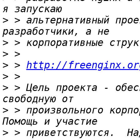
>
 > альтернативный прое
>
>
>
 > 
http://freenginx.or
>
>
 > Цель проекта - обес
>
 > произвольного корпор
>
 > приветствуются.  На