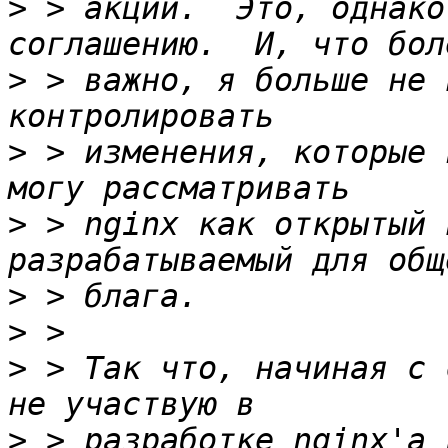
>
 > акции.  Это, однако
>
 > важно, я больше не 
>
 > изменения, которые 
>
 > nginx как открытый 
>
>
>
 > Так что, начиная с 
>
 > разработке nginx'а 