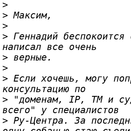
>
>
>
>
 Геннадий беспокоится 
>
>
>
 Если хочешь, могу поп
>
 "доменам, IP, ТМ и су
>
 Ру-Центра. За последн