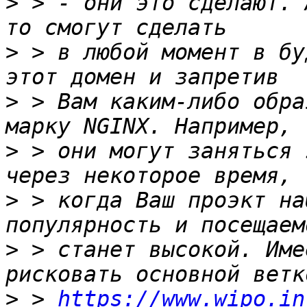
>
 > - они это сделают. 
>
 > в любой момент в бу
>
 > Вам каким-либо обра
>
 > они могут заняться 
>
 > когда Ваш проэкт на
>
 > станет высокой. Име
>
 > 
https://www.wipo.in