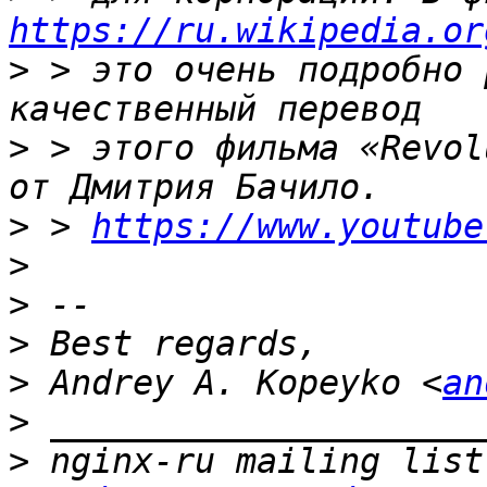
https://ru.wikipedia.or
>
 > это очень подробно 
>
 > этого фильма «Revol
>
 > 
https://www.youtube
>
>
>
>
 Andrey A. Kopeyko <
an
>
>