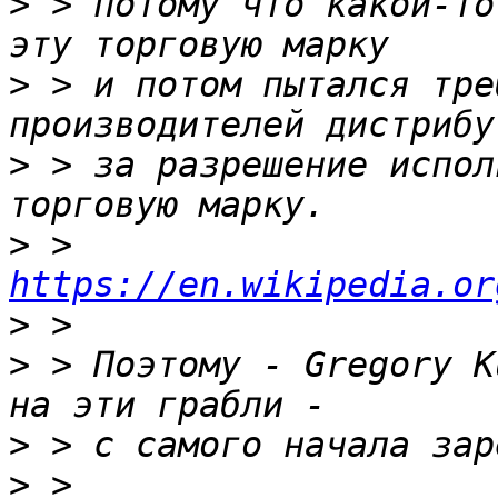
>
 > потому что какой-то
>
 > и потом пытался тре
>
 > за разрешение испол
>
 > 
https://en.wikipedia.or
>
>
 > Поэтому - Gregory K
>
>