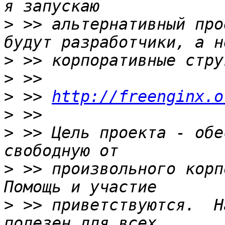
>
 >> альтернативный про
>
>
>
 >> 
http://freenginx.o
>
>
 >> Цель проекта - обе
>
 >> произвольного корпо
>
 >> приветствуются.  Н