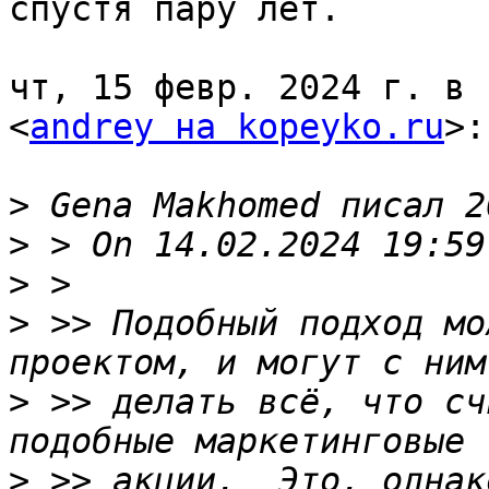
спустя пару лет.

чт, 15 февр. 2024 г. в 
<
andrey на kopeyko.ru
>:

>
>
>
>
 >> Подобный подход мо
>
 >> делать всё, что сч
>
 >> акции.  Это, однак