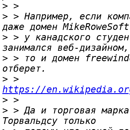
>
>
 > Например, если комп
>
 > у канадского студен
>
 > то и домен freewind
>
 > 
https://en.wikipedia.or
>
>
 > Да и торговая марка