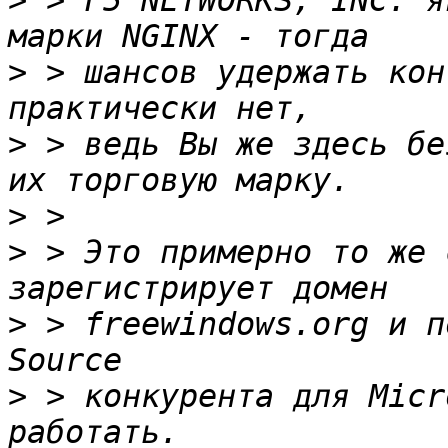
>
 > F5 NETWORKS, INC. я
>
 > шансов удержать кон
>
 > ведь Вы же здесь бе
>
>
 > Это примерно то же 
>
 > freewindows.org и п
>
 > конкурента для Micr