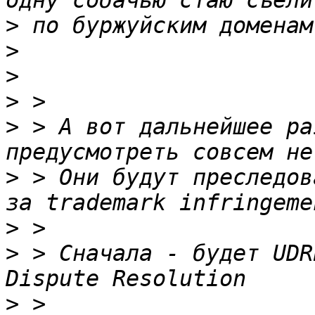
>
>
>
>
>
 > А вот дальнейшее ра
>
 > Они будут преследов
>
>
 > Сначала - будет UDR
>