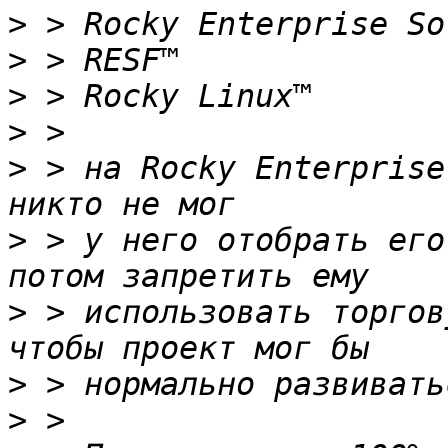
>
>
>
>
>
 > на Rocky Enterprise
>
 > у него отобрать его
>
 > использовать торгов
>
>