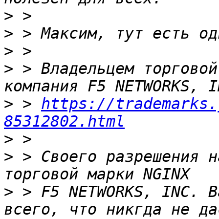
>
>
>
>
 > Владельцем торговой
>
 > 
https://trademarks.
85312802.html
>
>
 > Своего разрешения н
>
 > F5 NETWORKS, INC. В