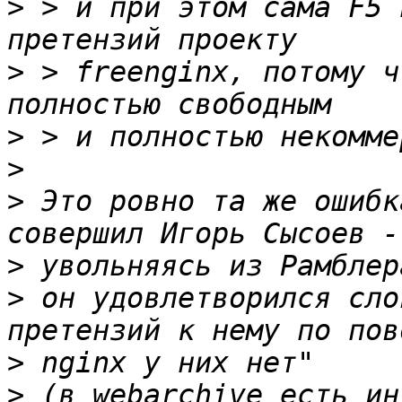
>
 > и при этом сама F5 
>
 > freenginx, потому ч
>
>
>
 Это ровно та же ошибк
>
>
 он удовлетворился сло
>
>
 (в webarchive есть ин