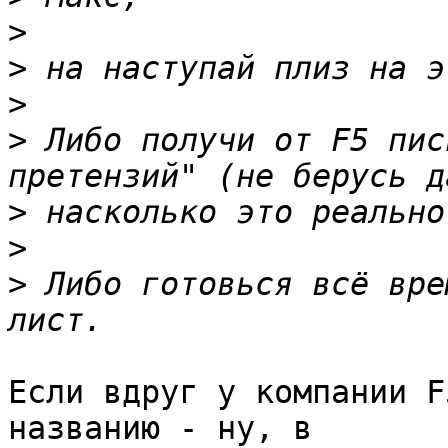
>
>
>
>
 Либо получи от F5 пис
>
>
>
 Либо готовься всё вре
Если вдруг у компании F
названию - ну, в 
