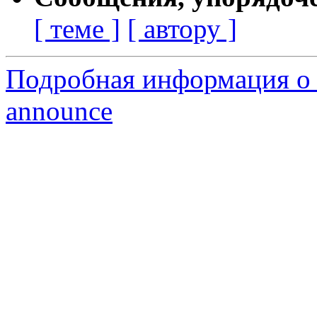
[ теме ]
[ автору ]
Подробная информация о с
announce