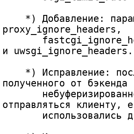
    *) Добавление: параметр Vary директив 
proxy_ignore_headers,

       fastcgi_ignore_headers, scgi_ignore_headers 
и uwsgi_ignore_headers.

    *) Исправление: последняя часть ответа, 
полученного от бэкенда п
       небуферизированном проксировании, могла не 
отправляться клиенту, ес
       использовались директивы gzip или gunzip.
