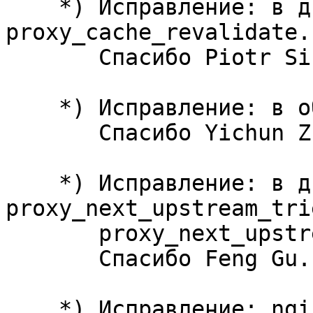
    *) Исправление: в директиве 
proxy_cache_revalidate.

       Спасибо Piotr Sikora.

    *) Исправление: в обработке ошибок.

       Спасибо Yichun Zhang и Даниилу Бондареву.

    *) Исправление: в директивах 
proxy_next_upstream_trie
       proxy_next_upstream_timeout.

       Спасибо Feng Gu.

    *) Исправление: nginx/Windows не собирался с 