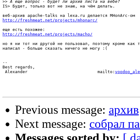
>>
IS> Будет, только вот не знаю, на чём делать.

http://freshmeat.net/projects/mhonarc/
http://freshmeat.net/projects/macho/
но я ни тот ни другой не пользовал, поэтому кроме как т
написал - больше сказать ничего не могу :(

-- 

Best regards,

 Alexander                            mailto:
voodoo_ale
Previous message:
архив
Next message:
собрал па
Messages sorted by:
[ d