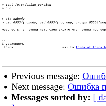
>
>
>
>
юзер есть, а группы нет, сами видите что группа nogroup
-- 

С уважением,

 L0rda                          mailto:
l0rda at l0rda.b
Previous message:
Ошибк
Next message:
Ошибка п
Messages sorted by:
[ d