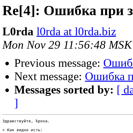
Re[4]: Ошибка при 
L0rda
l0rda at l0rda.biz
Mon Nov 29 11:56:48 MSK
Previous message:
Ошибк
Next message:
Ошибка п
Messages sorted by:
[ d
]
Здравствуйте, kpoxa.

>