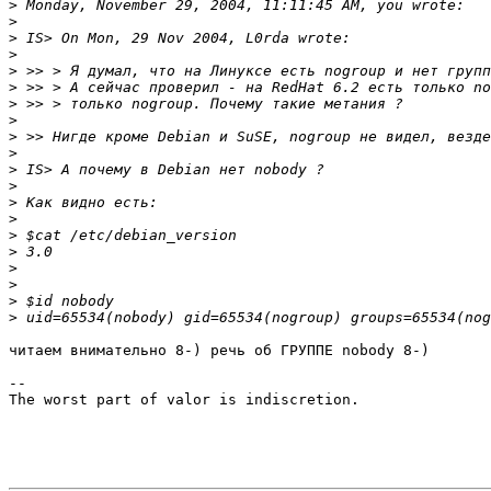
>
>
>
>
>
>
>
>
>
>
>
>
>
>
>
>
>
>
>
>
читаем внимательно 8-) речь об ГРУППЕ nobody 8-)

-- 

The worst part of valor is indiscretion.
