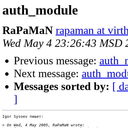
auth_module
RaPaMaN
rapaman at virth
Wed May 4 23:26:43 MSD 
Previous message:
auth_
Next message:
auth_mod
Messages sorted by:
[ d
]
Igor Sysoev пишет:

>