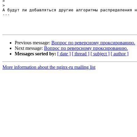
>
>
А будут ли добавляться другие алгоритмы распределения н
---

Previous message:
Вопрос по реверсному проксированию.
Next message:
Вопрос по реверсному проксированию.
Messages sorted by:
[ date ]
[ thread ]
[ subject ]
[ author ]
More information about the nginx-ru mailing list