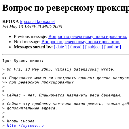
Вопрос по реверсному прокси
KPOXA
kpoxa at kpoxa.net
Fri May 13 13:09:20 MSD 2005
Previous message:
Вопрос по реверсному проксированию.
Next message:
Вопрос по реверсному проксированию.
Messages sorted by:
[ date ]
[ thread ]
[ subject ]
[ author ]
Igor Sysoev пишет:

>
>
>>
>>
>
>
>
>
>
>
>
>
>
>
http://sysoev.ru