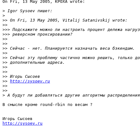
On Fri, 13 May 2005, KPOXA wrote:

>
>
>>
>>
>>>
>>>
>>
>>
>>
>>
>>
>>
>>
>>
>>
>>
http://sysoev.ru
>>
>>
>
В смысле кроме round-rbin по весам ?

http://sysoev.ru