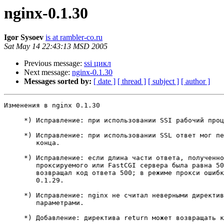
nginx-0.1.30
Igor Sysoev
is at rambler-co.ru
Sat May 14 22:43:13 MSD 2005
Previous message:
ssi цикл
Next message:
nginx-0.1.30
Messages sorted by:
[ date ]
[ thread ]
[ subject ]
[ author ]
Изменения в nginx 0.1.30                               
     *) Исправление: при использовании SSI рабочий проц
     *) Исправление: при использовании SSL ответ мог пе
        конца.

     *) Исправление: если длина части ответа, полученно
        проксируемого или FastCGI сервера была равна 50
        возвращал код ответа 500; в режиме прокси ошибк
        0.1.29.

     *) Исправление: nginx не считал неверными директив
        параметрами.

     *) Добавление: директива return может возвращать к