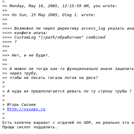
>
>>
>>
>>>
>>
>>
>>>>
>>>>
>>>>
>>>>
>>>
>>
>>>
>>
>>
>>
>>
>>
>
>
>
>
>
>
>
http://sysoev.ru
>
>
Есть конечно вариант с отдачей по UDP, но реально это к
Проще сислог подцепить.
