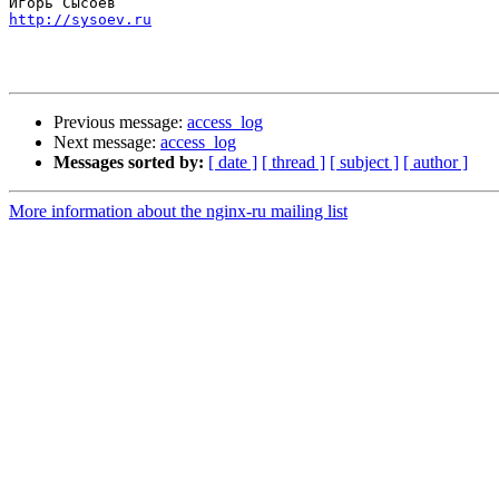
http://sysoev.ru
Previous message:
access_log
Next message:
access_log
Messages sorted by:
[ date ]
[ thread ]
[ subject ]
[ author ]
More information about the nginx-ru mailing list