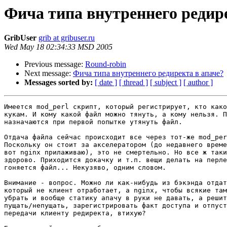
Фича типа внутреннего редире
GribUser
grib at gribuser.ru
Wed May 18 02:34:33 MSD 2005
Previous message:
Round-robin
Next message:
Фича типа внутреннего редиректа в апаче?
Messages sorted by:
[ date ]
[ thread ]
[ subject ]
[ author ]
Имеется mod_perl скрипт, который регистрирует, кто како
кукам. И кому какой файл можно тянуть, а кому нельзя. П
назначаются при первой попытке утянуть файл.

Отдача файла сейчас происходит все через тот-же mod_per
Поскольку он стоит за акселератором (до недавнего време
вот nginx прилаживаю), это не смертельно. Но все ж таки
здорово. Приходится докачку и т.п. вещи делать на перле
гоняется файл... Некузяво, одним словом.

Внимание - вопрос. Можно ли как-нибудь из бэкэнда отдат
который не клиент отработает, а nginx, чтобы всякие там
убрать и вообще статику апачу в руки не давать, а решит
пущать/непущать, зарегистрировать факт доступа и отпуст
передачи клиенту редиректа, втихую?
