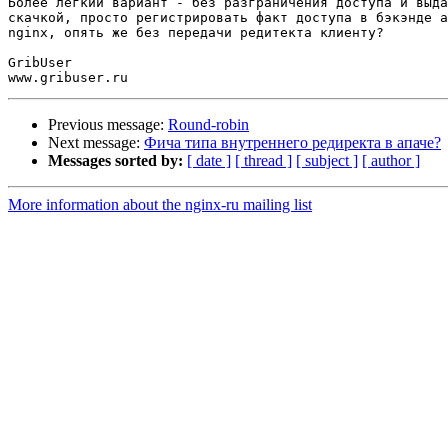
Более легкий вариант - без разграничения доступа и выда
скачкой, просто регистрировать факт доступа в бэкэнде а
nginx, опять же без передачи редитекта клиенту?

GribUser

Previous message:
Round-robin
Next message:
Фича типа внутреннего редиректа в апаче?
Messages sorted by:
[ date ]
[ thread ]
[ subject ]
[ author ]
More information about the nginx-ru mailing list