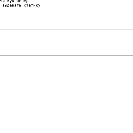
чи кук перед

 выдавать статику
