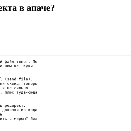
кта в апаче?
й файл тянет. По

о ним же. Куки

l (send_file).

ни сквид, теперь

 и не сильно

, плюс туда-сюда

ь редирект,

 докачки из кода

ь

ить с миром? Без
