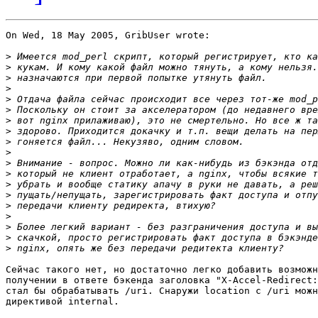
On Wed, 18 May 2005, GribUser wrote:

>
>
>
>
>
>
>
>
>
>
>
>
>
>
>
>
>
>
>
Сейчас такого нет, но достаточно легко добавить возможн
получении в ответе бэкенда заголовка "X-Accel-Redirect:
стал бы обрабатывать /uri. Снаружи location с /uri можн
директивой internal.
