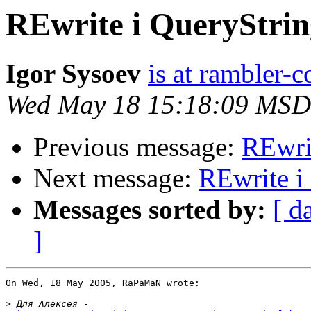
REwrite i QueryStrin
Igor Sysoev
is at rambler-c
Wed May 18 15:18:09 MSD
Previous message:
REwri
Next message:
REwrite i
Messages sorted by:
[ d
]
On Wed, 18 May 2005, RaPaMaN wrote:

>