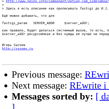
>
http://www.nginx.info/component/option,com_simpleboar
>
>
Ещё можно добавить, что для

fastcgi_param   SERVER_ADDR     $server_addr;

как правило, будет делаться системный вызов, то есть, п
$server_addr ресурсоёмкая и без нужды её лучше не перед
http://sysoev.ru
Previous message:
REwri
Next message:
REwrite i
Messages sorted by:
[ d
]