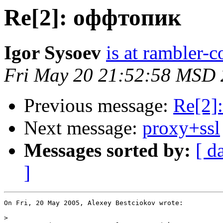
Re[2]: оффтопик
Igor Sysoev
is at rambler-c
Fri May 20 21:52:58 MSD
Previous message:
Re[2]
Next message:
proxy+ssl
Messages sorted by:
[ d
]
On Fri, 20 May 2005, Alexey Bestciokov wrote:

>