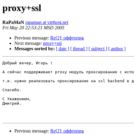
proxy+ssl
RaPaMaN
rapaman at virthost.net
Fri May 20 22:53:21 MSD 2005
Previous message:
Re[2]: оффтопик
Next message:
proxy+ssl
Messages sorted by:
[ date ]
[ thread ]
[ subject ]
[ author ]
Добрый вечер, Игорь !

А сейчас поддерживает proxy модуль проксирование с испо
т.е. нужно реализовать проксирование на ssl backend в д
Спасибо.

С Уважением,

Дмитрий.

Previous message:
Re[2]: оффтопик