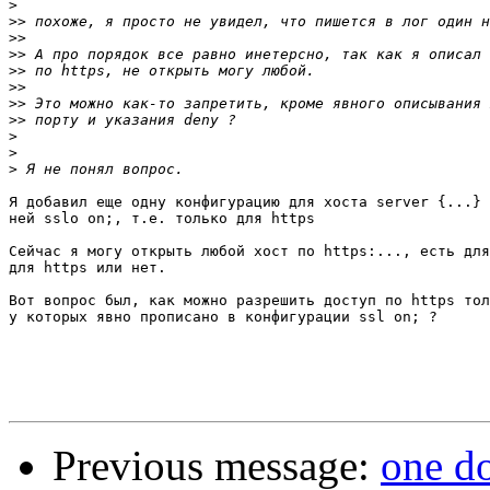
>
>>
>>
>>
>>
>>
>>
>>
>
>
>
Я добавил еще одну конфигурацию для хоста server {...} 
ней sslo on;, т.е. только для https

Сейчас я могу открыть любой хост по https:..., есть для
для https или нет.

Вот вопрос был, как можно разрешить доступ по https тол
у которых явно прописано в конфигурации ssl on; ?

Previous message:
one do