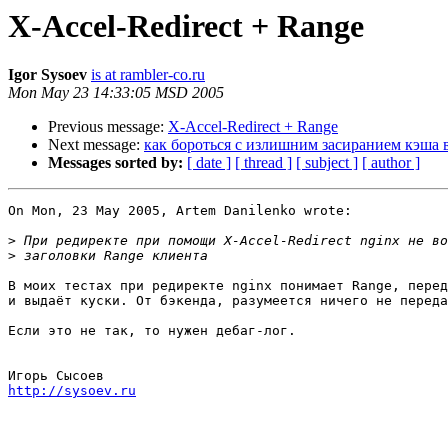
X-Accel-Redirect + Range
Igor Sysoev
is at rambler-co.ru
Mon May 23 14:33:05 MSD 2005
Previous message:
X-Accel-Redirect + Range
Next message:
как бороться с излишним засиранием кэша
Messages sorted by:
[ date ]
[ thread ]
[ subject ]
[ author ]
On Mon, 23 May 2005, Artem Danilenko wrote:

>
>
В моих тестах при редиректе nginx понимает Range, перед
и выдаёт куски. От бэкенда, разумеется ничего не переда
Если это не так, то нужен дебаг-лог.

http://sysoev.ru