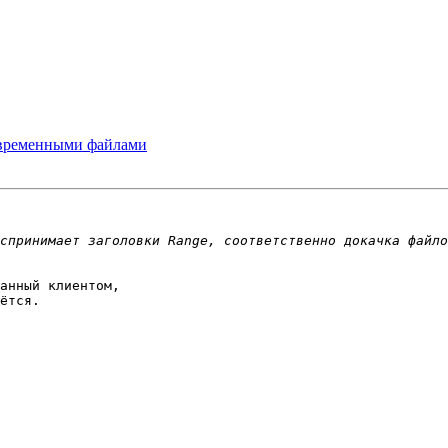
 временными файлами
анный клиентом,

ётся.
