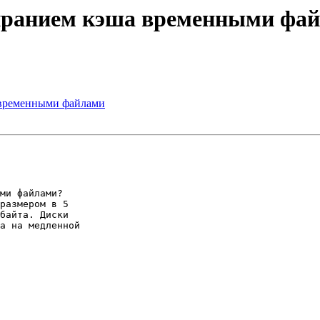
сиранием кэша временными фа
 временными файлами
ми файлами?

размером в 5

байта. Диски

а на медленной
