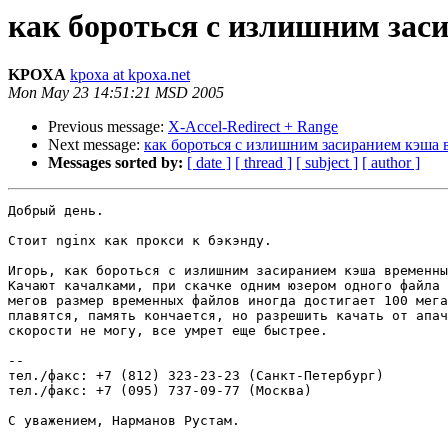
как бороться с излишним за
KPOXA
kpoxa at kpoxa.net
Mon May 23 14:51:21 MSD 2005
Previous message:
X-Accel-Redirect + Range
Next message:
как бороться с излишним засиранием кэша
Messages sorted by:
[ date ]
[ thread ]
[ subject ]
[ author ]
Добрый день.

Стоит nginx как прокси к бэкэнду.

Игорь, как бороться с излишним засиранием кэша временны
Качают качалками, при скачке одним юзером одного файла 
мегов размер временных файлов иногда достигает 100 мега
плавятся, память кончается, но разрешить качать от апач
скорости не могу, все умрет еще быстрее.

-- 

тел./факс: +7 (812) 323-23-23 (Санкт-Петербург)

тел./факс: +7 (095) 737-09-77 (Москва)

С уважением, Нарманов Рустам.
