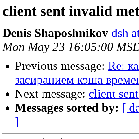
client sent invalid me
Denis Shaposhnikov
dsh a
Mon May 23 16:05:00 MS
Previous message:
Re: к
засиранием кэша врем
Next message:
client sen
Messages sorted by:
[ d
]