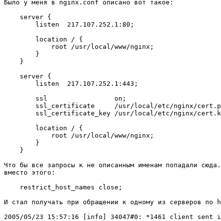
Было у меня в nginx.conf описано вот такое:

    server {

        listen  217.107.252.1:80;

        location / {

            root /usr/local/www/nginx;

        }

    }

    server {

        listen  217.107.252.1:443;

        ssl                 on;

        ssl_certificate     /usr/local/etc/nginx/cert.p
        ssl_certificate_key /usr/local/etc/nginx/cert.k
        location / {

            root /usr/local/www/nginx;

        }

    }

Что бы все запросы к не описанным именам попадали сюда.
вместо этого:

    restrict_host_names close;

И стал получать при обращении к одному из серверов по h
2005/05/23 15:57:16 [info] 34047#0: *1461 client sent i