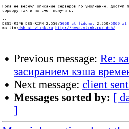
Пока не вернул описание серверов по умолчанию, доступ п
серверу так и не смог получить.

-- 

DSS5-RIPE DSS-RIPN 2:550/
5068 at fidonet
 2:550/
5069 at 
mailto:
dsh at vlink.ru
http://neva.vlink.ru/~dsh/
Previous message:
Re: к
засиранием кэша врем
Next message:
client sen
Messages sorted by:
[ d
]