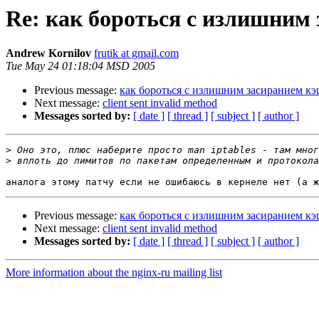
Re: как бороться с излишни
Andrew Kornilov
frutik at gmail.com
Tue May 24 01:18:04 MSD 2005
Previous message:
как бороться с излишним засиранием к
Next message:
client sent invalid method
Messages sorted by:
[ date ]
[ thread ]
[ subject ]
[ author ]
>
>
Previous message:
как бороться с излишним засиранием к
Next message:
client sent invalid method
Messages sorted by:
[ date ]
[ thread ]
[ subject ]
[ author ]
More information about the nginx-ru mailing list