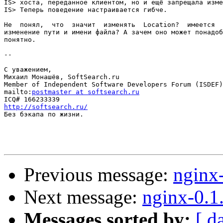
IS> хоста, переданное клиентом, но и ещё запрещала изме
IS> Теперь поведение настраивается гибче.

Не  понял,  что  значит  изменять  Location?  имеется  
изменение пути и имени файла? А зачем оно может понадоб
понятно.

--

С уважением,

Михаил Монашёв, SoftSearch.ru

Member of Independent Software Developers Forum (ISDEF)

mailto:
postmaster at softsearch.ru
http://softsearch.ru/

Без бэкапа по жизни.

Previous message:
nginx
Next message:
nginx-0.1
Messages sorted by:
[ d