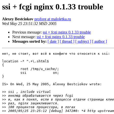
ssi + fcgi nginx 0.1.33 trouble
Alexey Bestciokov
proforg at maloletka.ru
Wed May 25 23:51:32 MSD 2005
Previous message:
ssi + fcgi nginx 0.1.33 trouble
Next message:
ssi + fcgi nginx 0.1.33 trouble
Messages sorted by:
[ date ]
[ thread ]
[ subject ]
[ author ]
нет, не стоит, вот всё в конфиге что относится к ssi:

location ~* ^.+\.shtml$

{

         root /tmp/u_cache/;

         ssi             on;

}

IS> On Wed, 25 May 2005, Alexey Bestciokov wrote:

>>
>>
>>
>>
>>
>>