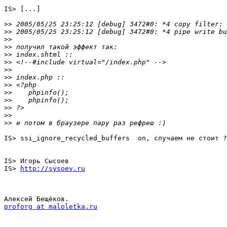
IS> [...]

>>
>>
>>
>>
>>
>>
>>
>>
>>
>>
>>
>>
>>
>>
IS> ssi_ignore_recycled_buffers  on, случаем не стоит ?

IS> Игорь Сысоев

IS> 
http://sysoev.ru
proforg at maloletka.ru