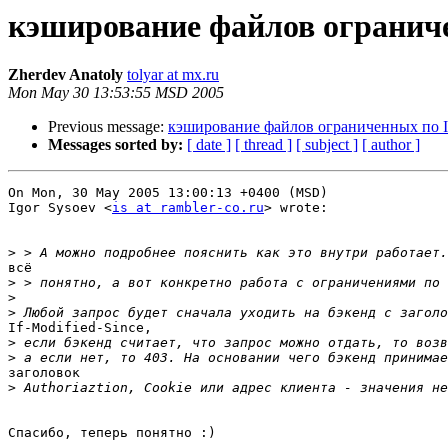
кэширование файлов огранич
Zherdev Anatoly
tolyar at mx.ru
Mon May 30 13:53:55 MSD 2005
Previous message:
кэширование файлов ограниченных по 
Messages sorted by:
[ date ]
[ thread ]
[ subject ]
[ author ]
On Mon, 30 May 2005 13:00:13 +0400 (MSD)

Igor Sysoev <
is at rambler-co.ru
> wrote:

>
всё

>
>
>
If-Modified-Since,

>
>
заголовок

>
Спасибо, теперь понятно :)
