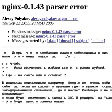
nginx-0.1.43 parser error
Alexey Polyakov
alexey.polyakov at gmail.com
Thu Sep 22 23:55:20 MSD 2005
Previous message:
nginx-0.1.43 parser error
Next message:
nginx-0.1.43 parser error
Messages sorted by:
[ date ]
[ thread ]
[ subject ]
[ author ]
[off]Игорь, что-то сообщения вашего собеседника в лист 
может это у меня только так... [/off]

>
>
>
>
В индексах поисковиков например, Google вот очень любит
себе так (если по какой-то причине где-то вылезет ссылк
закодированными символами), да и насчет Рамблера я не у
вылавливает. :)

А если будет возможность сделать 301-й редирект на "кан
- это будет просто замечательно.
