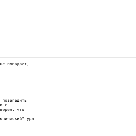
не попадают,

 позагадить

и с

верен, что

онический" урл
