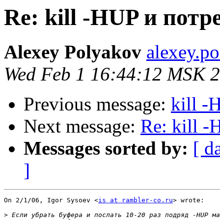
Re: kill -HUP и пот
Alexey Polyakov
alexey.p
Wed Feb 1 16:44:12 MSK 
Previous message:
kill 
Next message:
Re: kill 
Messages sorted by:
[ d
]
On 2/1/06, Igor Sysoev <
is at rambler-co.ru
> wrote:

>