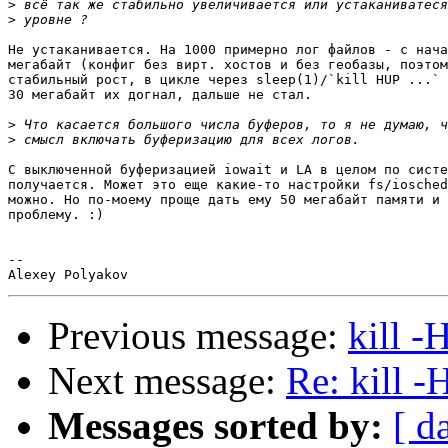
>
>
Не устаканивается. На 1000 примерно лог файлов - с нача
мегабайт (конфиг без вирт. хостов и без геобазы, поэтом
стабильный рост, в цикле через sleep(1)/`kill HUP ...` 
30 мегабайт их догнал, дальше не стал.

>
>
С выключенной буферизацией iowait и LA в целом по систе
получается. Может это еще какие-то настройки fs/iosched
можно. Но по-моему проще дать ему 50 мегабайт памяти и 
проблему. :)

--

Previous message:
kill 
Next message:
Re: kill 
Messages sorted by:
[ d