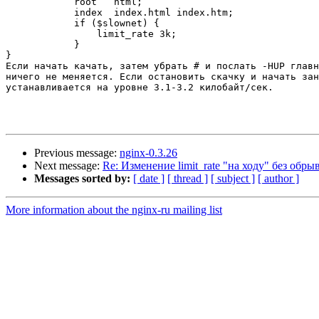
            root   html;

            index  index.html index.htm;

            if ($slownet) {

                limit_rate 3k;

            }

}

Если начать качать, затем убрать # и послать -HUP главн
ничего не меняется. Если остановить скачку и начать зан
устанавливается на уровне 3.1-3.2 килобайт/сек.

Previous message:
nginx-0.3.26
Next message:
Re: Изменение limit_rate "на ходу" без обр
Messages sorted by:
[ date ]
[ thread ]
[ subject ]
[ author ]
More information about the nginx-ru mailing list