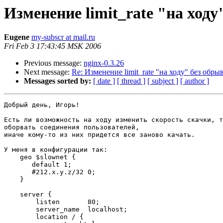
Изменение limit_rate "на ход
Eugene
my-subscr at mail.ru
Fri Feb 3 17:43:45 MSK 2006
Previous message:
nginx-0.3.26
Next message:
Re: Изменение limit_rate "на ходу" без обр
Messages sorted by:
[ date ]
[ thread ]
[ subject ]
[ author ]
Добрый день, Игорь!

Есть ли возможность на ходу изменить скорость скачки, т
оборвать соединения пользователей,

иначе кому-то из них придется все заново качать.

У меня в конфигурации так:

    geo $slownet {

       default 1;

       #212.х.у.z/32 0;

    }

    server {

        listen       80;

        server_name  localhost;

        location / {
