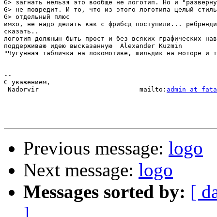
G> загнать нельзя это вообще не логотип. Но и "разверну
G> не повредит. И то, что из этого логотипа целый стиль
G> отдельный плюс

имхо, не надо делать как с фрибсд поступили... ребренди
сказать..

логотип должнын быть прост и без всяких графических нав
поддерживаю идею высказанную  Alexander Kuzmin

"Чугунная табличка на локомотиве, шильдик на моторе и т
-- 

С уважением,

 Nadorvir                          mailto:
admin at fata
Previous message:
logo
Next message:
logo
Messages sorted by:
[ d
]