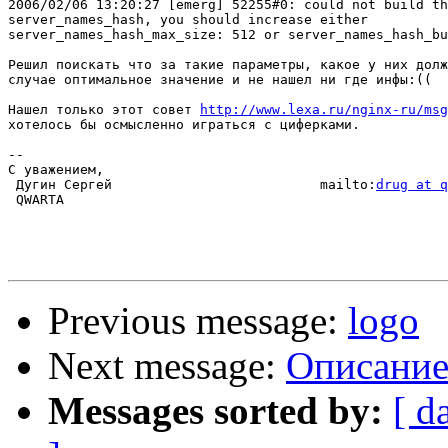
2006/02/06 13:20:27 [emerg] 52255#0: could not build th
server_names_hash, you should increase either

server_names_hash_max_size: 512 or server_names_hash_bu
Решил поискать что за такие параметры, какое у них долж
случае оптимальное значение и не нашел ни где инфы:((

Нашел только этот совет 
http://www.lexa.ru/nginx-ru/msg
хотелось бы осмысленно играться с циферками.

-- 

С уважением,

 Дугин Сергей                          mailto:
drug at q
 QWARTA

Previous message:
logo
Next message:
Описание
Messages sorted by:
[ d