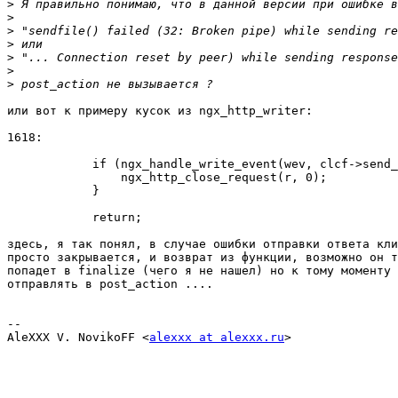
>
>
>
>
>
>
>
или вот к примеру кусок из ngx_http_writer:

1618:

            if (ngx_handle_write_event(wev, clcf->send_
                ngx_http_close_request(r, 0);

            }

            return;

здесь, я так понял, в случае ошибки отправки ответа кли
просто закрывается, и возврат из функции, возможно он т
попадет в finalize (чего я не нашел) но к тому моменту 
отправлять в post_action .... 

-- 

AleXXX V. NovikoFF <
alexxx at alexxx.ru
>
