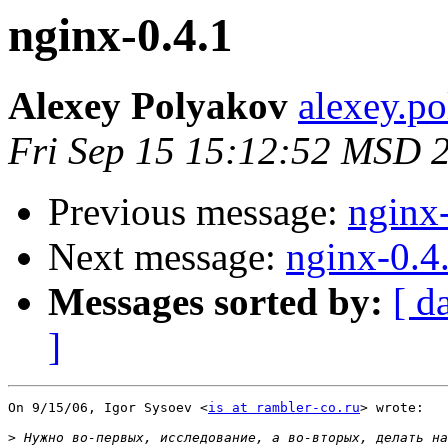
nginx-0.4.1
Alexey Polyakov
alexey.p
Fri Sep 15 15:12:52 MSD 
Previous message:
nginx
Next message:
nginx-0.4
Messages sorted by:
[ d
]
On 9/15/06, Igor Sysoev <
is at rambler-co.ru
> wrote:

>