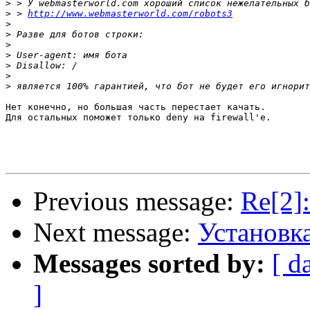
>
>
 > 
http://www.webmasterworld.com/robots3
>
>
>
>
>
>
>
Нет конечно, но большая часть перестает качать.

Для остальных поможет только deny на firewall'е.

Previous message:
Re[2]
Next message:
Установка
Messages sorted by:
[ d
]