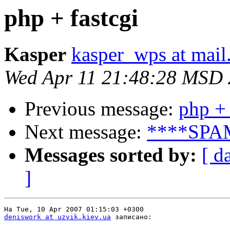
php + fastcgi
Kasper
kasper_wps at mail
Wed Apr 11 21:48:28 MSD
Previous message:
php + 
Next message:
****SPAM
Messages sorted by:
[ d
]
deniswork at uzvik.kiev.ua
 записано:
