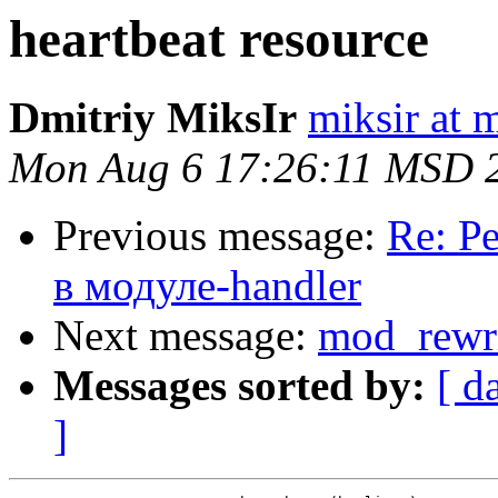
heartbeat resource
Dmitriy MiksIr
miksir at 
Mon Aug 6 17:26:11 MSD 
Previous message:
Re: Р
в модуле-handler
Next message:
mod_rewr
Messages sorted by:
[ d
]