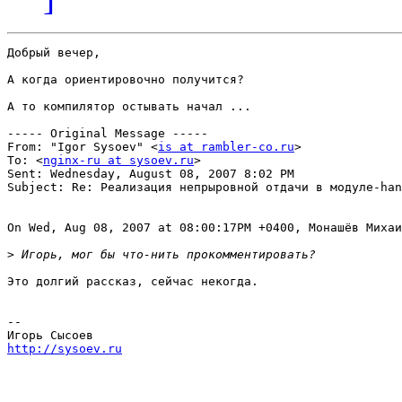
Добрый вечер,

А когда ориентировочно получится?

А то компилятор остывать начал ...

----- Original Message ----- 

From: "Igor Sysoev" <
is at rambler-co.ru
>

To: <
nginx-ru at sysoev.ru
>

Sent: Wednesday, August 08, 2007 8:02 PM

Subject: Re: Реализация непрыровной отдачи в модуле-han
On Wed, Aug 08, 2007 at 08:00:17PM +0400, Монашёв Михаи
>
Это долгий рассказ, сейчас некогда.

-- 

http://sysoev.ru