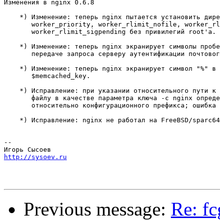
Изменения в nginx 0.6.8                                
    *) Изменение: теперь nginx пытается установить дире
       worker_priority, worker_rlimit_nofile, worker_rl
       worker_rlimit_sigpending без привилегий root'а.

    *) Изменение: теперь nginx экранирует символы пробе
       передаче запроса серверу аутентификации почтовог
    *) Изменение: теперь nginx экранирует символ "%" в 
       $memcached_key.

    *) Исправление: при указании относительного пути к 
       файлу в качестве параметра ключа -c nginx опреде
       относительно конфигурационного префикса; ошибка 
    *) Исправление: nginx не работал на FreeBSD/sparc64
-- 

http://sysoev.ru
Previous message:
Re: fc