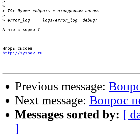
>
>
>
>
>
А что в корке ?

-- 

http://sysoev.ru
Previous message:
Вопро
Next message:
Вопрос п
Messages sorted by:
[ d
]