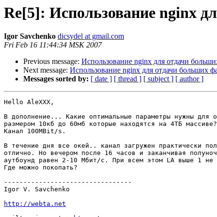
Re[5]: Использование nginx д
Igor Savchenko
dicsydel at gmail.com
Fri Feb 16 11:44:34 MSK 2007
Previous message:
Использование nginx для отдачи больши
Next message:
Использование nginx для отдачи больших ф
Messages sorted by:
[ date ]
[ thread ]
[ subject ]
[ author ]
Hello AleXXX,

В дополнение... Какие оптимальные параметры нужны для о
размером 10кб до 60мб которые находятся на 4ТБ массиве?

Канал 100MBit/s.

В течение дня все окей.. канал загружен практически пол
отлично. Но вечером после 16 часов и заканчивая полуноч
аутбоунд равен 2-10 Мбит/с. При всем этом LA выше 1 не 
Где можно покопать?

---------------------------------

Igor V. Savchenko

http://webta.net