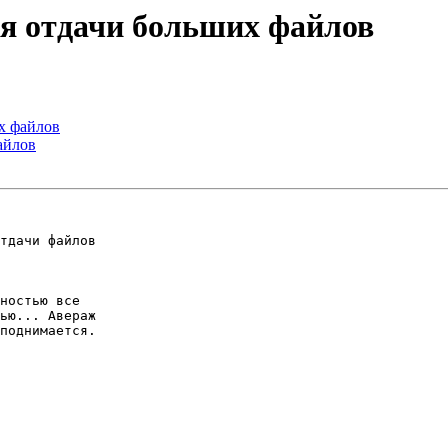
ля отдачи больших файлов
х файлов
айлов
тдачи файлов

ностью все

ью... Авераж

поднимается.
