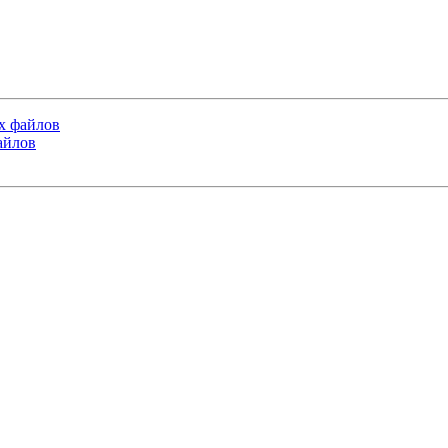
х файлов
айлов